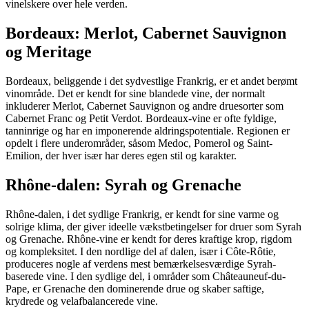
vinelskere over hele verden.
Bordeaux: Merlot, Cabernet Sauvignon
og Meritage
Bordeaux, beliggende i det sydvestlige Frankrig, er et andet berømt
vinområde. Det er kendt for sine blandede vine, der normalt
inkluderer Merlot, Cabernet Sauvignon og andre druesorter som
Cabernet Franc og Petit Verdot. Bordeaux-vine er ofte fyldige,
tanninrige og har en imponerende aldringspotentiale. Regionen er
opdelt i flere underområder, såsom Medoc, Pomerol og Saint-
Emilion, der hver især har deres egen stil og karakter.
Rhône-dalen: Syrah og Grenache
Rhône-dalen, i det sydlige Frankrig, er kendt for sine varme og
solrige klima, der giver ideelle vækstbetingelser for druer som Syrah
og Grenache. Rhône-vine er kendt for deres kraftige krop, rigdom
og kompleksitet. I den nordlige del af dalen, især i Côte-Rôtie,
produceres nogle af verdens mest bemærkelsesværdige Syrah-
baserede vine. I den sydlige del, i områder som Châteauneuf-du-
Pape, er Grenache den dominerende drue og skaber saftige,
krydrede og velafbalancerede vine.