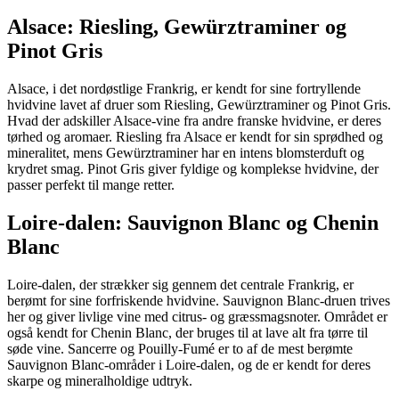
Alsace: Riesling, Gewürztraminer og
Pinot Gris
Alsace, i det nordøstlige Frankrig, er kendt for sine fortryllende
hvidvine lavet af druer som Riesling, Gewürztraminer og Pinot Gris.
Hvad der adskiller Alsace-vine fra andre franske hvidvine, er deres
tørhed og aromaer. Riesling fra Alsace er kendt for sin sprødhed og
mineralitet, mens Gewürztraminer har en intens blomsterduft og
krydret smag. Pinot Gris giver fyldige og komplekse hvidvine, der
passer perfekt til mange retter.
Loire-dalen: Sauvignon Blanc og Chenin
Blanc
Loire-dalen, der strækker sig gennem det centrale Frankrig, er
berømt for sine forfriskende hvidvine. Sauvignon Blanc-druen trives
her og giver livlige vine med citrus- og græssmagsnoter. Området er
også kendt for Chenin Blanc, der bruges til at lave alt fra tørre til
søde vine. Sancerre og Pouilly-Fumé er to af de mest berømte
Sauvignon Blanc-områder i Loire-dalen, og de er kendt for deres
skarpe og mineralholdige udtryk.