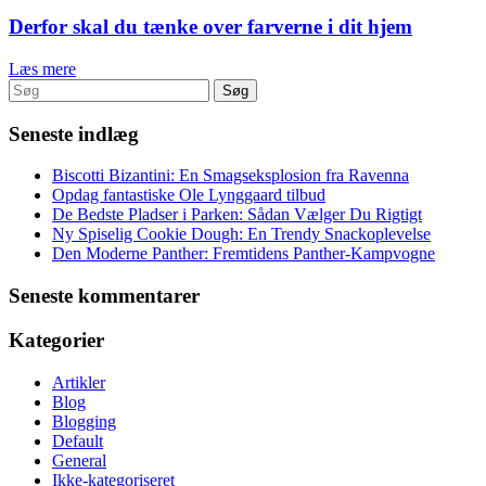
Derfor skal du tænke over farverne i dit hjem
Læs mere
Seneste indlæg
Biscotti Bizantini: En Smagseksplosion fra Ravenna
Opdag fantastiske Ole Lynggaard tilbud
De Bedste Pladser i Parken: Sådan Vælger Du Rigtigt
Ny Spiselig Cookie Dough: En Trendy Snackoplevelse
Den Moderne Panther: Fremtidens Panther-Kampvogne
Seneste kommentarer
Kategorier
Artikler
Blog
Blogging
Default
General
Ikke-kategoriseret