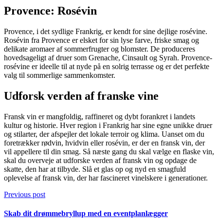
Provence: Rosévin
Provence, i det sydlige Frankrig, er kendt for sine dejlige rosévine.
Rosévin fra Provence er elsket for sin lyse farve, friske smag og
delikate aromaer af sommerfrugter og blomster. De produceres
hovedsageligt af druer som Grenache, Cinsault og Syrah. Provence-
rosévine er ideelle til at nyde på en solrig terrasse og er det perfekte
valg til sommerlige sammenkomster.
Udforsk verden af franske vine
Fransk vin er mangfoldig, raffineret og dybt forankret i landets
kultur og historie. Hver region i Frankrig har sine egne unikke druer
og stilarter, der afspejler det lokale terroir og klima. Uanset om du
foretrækker rødvin, hvidvin eller rosévin, er der en fransk vin, der
vil appellere til din smag. Så næste gang du skal vælge en flaske vin,
skal du overveje at udforske verden af fransk vin og opdage de
skatte, den har at tilbyde. Slå et glas op og nyd en smagfuld
oplevelse af fransk vin, der har fascineret vinelskere i generationer.
Previous post
Skab dit drømmebryllup med en eventplanlægger