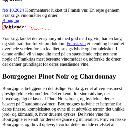
feb 10,2024
Kommentarer lukket
til Fransk vin: En rejse gennem
Frankrigs vinområder og druer
Blogging
Frankrig, landet der er synonymt med god mad og vin, har en lang
og stolt tradition for vinproduktion.
Fransk vin
er kendt og beundret
over hele verden for sin kvalitet, smagsdybde og kompleksitet. I
denne artikel vil vi tage dig med på en spændende rejse gennem
nogle af Frankrigs mest berømte vinområder og udforske de druer,
der danner grundlaget for deres enestående vine.
Bourgogne: Pinot Noir og Chardonnay
Bourgogne, beliggende i det østlige Frankrig, er et af verdens mest
prestigefyldte vinområder. Det er kendt for sine rødvine, der
hovedsageligt er lavet af Pinot Noir-druen, og hvidvine, der er
baseret på Chardonnay-druen. Bourgognes rødvine er berømte for
deres finesse, kompleksitet og evne til at udtrykke terroir, det unikke
jord- og klimamiljø, hvor druerne dyrkes. De hvide vine fra
Bourgogne er kendt for deres elegance og mineralitet. Prøv en flaske
Bourgogne, og du vil opleve, hvorfor dette område er elsket af